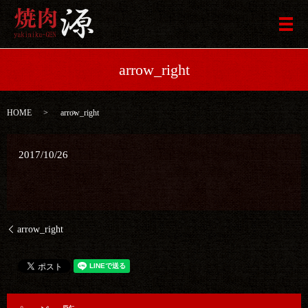
メ
arrow_right
HOME
arrow_right
2017/10/26
arrow_right