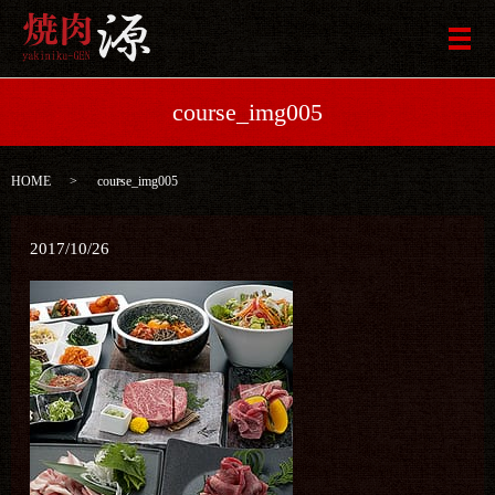
メ
course_img005
HOME
course_img005
2017/10/26