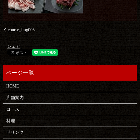
course_img005
シェア
HOME
店舗案内
コース
料理
ドリンク